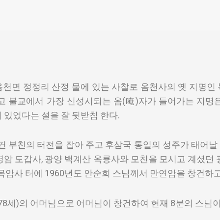
 옴천면 정정리 산정 물에 있는 사찰로 옴천사의 옛 지명
고 불교에서 가장 신성시되는 옴(唵)자가 들어가는 지명
이 있었다는 설을 잘 뒷받침 한다.
건 부친의 터전을 잡아 주고 후삼국 통일의 성주가 태어날
암 도갑사, 광양 백계산 옥룡사와 모친을 모시고 계셨던
목암사 터에 1960년도 안순희 스님께서 만연암을 창건하
78세)의 어머님으로 어머님이 창건하여 현재 8분의 스님이