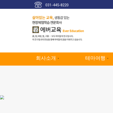
콘
031-445-8220
텐
츠
로
건
너
뛰
기
회사소개
테마여행