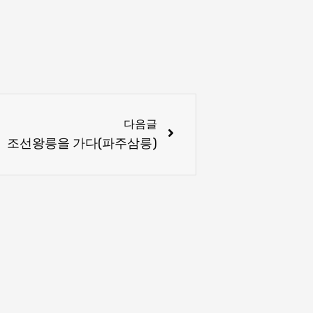
Next
다음글
조선왕릉을 가다(파주삼릉)