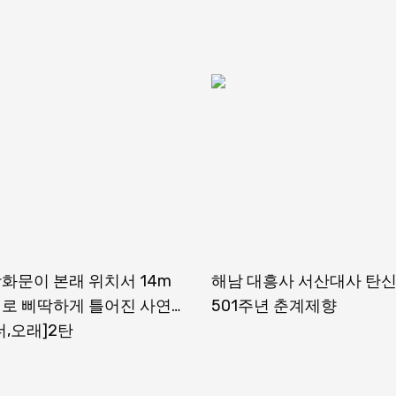
화문이 본래 위치서 14m
해남 대흥사 서산대사 탄
로 삐딱하게 틀어진 사연…
501주년 춘계제향
더,오래]2탄