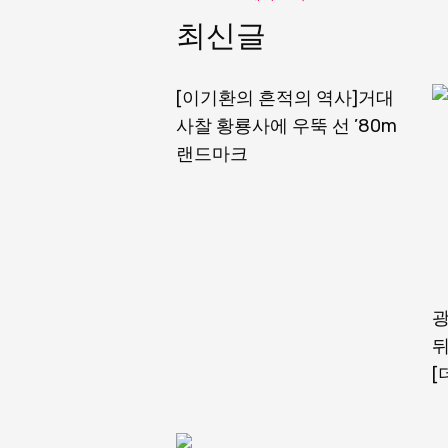
최신글
[이기환의 흔적의 역사]거대
사찰 황룡사에 우뚝 선 ’80m
랜드마크
광
뒤
[