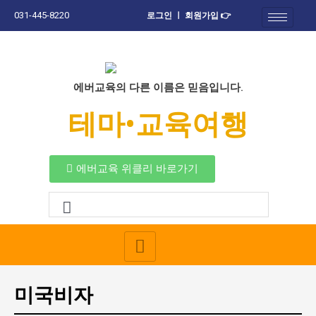
콘
031-445-8220
로그인 ㅣ 회원가입 👉
텐
츠
로
건
너
에버교육의 다른 이름은 믿음입니다.
뛰
테마•교육여행
기
에버교육 위클리 바로가기
미국비자