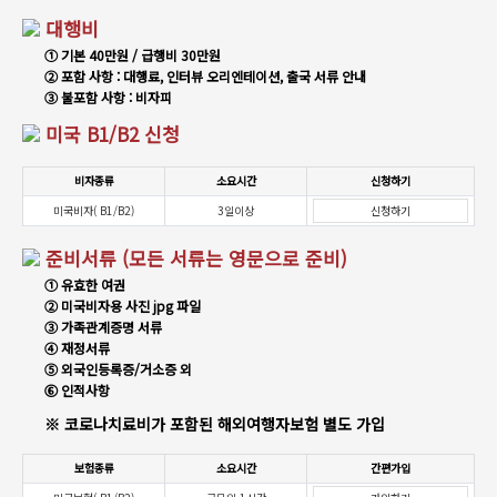
대행비
① 기본 40만원 / 급행비 30만원
② 포함 사항 : 대행료, 인터뷰 오리엔테이션, 출국 서류 안내
③ 불포함 사항 : 비자피
미국 B1/B2 신청
비자종류
소요시간
신청하기
미국비자( B1/B2)
3일이상
신청하기
준비서류 (모든 서류는 영문으로 준비)
① 유효한 여권
② 미국비자용 사진 jpg 파일
③ 가족관계증명 서류
④ 재정서류
⑤ 외국인등록증/거소증 외
⑥ 인적사항
※ 코로나치료비가 포함된 해외여행자보험 별도 가입
보험종류
소요시간
간편가입