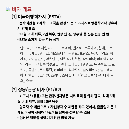
비자 개요
[1] 미국여행허가서 (ESTA)
- 전자여권을 소지하고 미국을 관광 또는 비즈니스로 방문하거나 경유하
기 위해 필요
- 90일 이내 체류, 2년 복수, 연장 안 됨, 영주권 등 신분 변경 안 됨
- ESTA 소지자 입국 가능 국가
안도라, 오스트레일리아, 오스트리아, 벨기에, 브루나이, 칠레, 크로
아티아, 체코, 덴마크, 에스토니아, 핀란드, 프랑스, 독일, 그리스, 헝
가리, 아이슬란드, 아일랜드, 이탈리아, 일본, 라트비아, 리히텐슈타
인, 리투아니아, 룩셈부르크, 몰타, 모나코, 네덜란드, 뉴질랜드, 노르
웨이, 폴란드, 포르투갈, 산마리노, 싱가포르, 슬로바키아, 슬로베니
아, 대한민국, 스페인, 스웨덴, 스위스, 대만(화교는 해당 무, 비자 필
요), 영국
[2] 상용/관광 비자 (B1/B2)
- 비즈니스(상용) 또는 관광‧친지방문‧치료 목적을 위해 필요, 최대 6개
월 이내 체류, 최대 10년 복수
- 입국자 수 제한으로 비자신청자 수 제한을 하고 있어서, 출발일 기준 6
개월 이전에 신청해야 원하는 날짜를 선택할 수 있음
- 인터뷰 일정을 앞당기기 위한 급행 가능